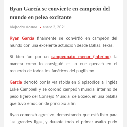
e
r
r
e
e
e
BOXEO
Ryan García se convierte en campeón del
n
e
e
u
n
n
MEXICANO
n
u
u
mundo en pelea excitante
a
n
n
NOTICIAS
v
a
a
e
v
v
Alejandro Adame
enero 2, 2021
n
e
e
RESULTADOS
t
n
n
a
t
t
n
a
a
Ryan García
finalmente se convirtió en campeón del
a
n
n
n
a
a
mundo con una excelente actuación desde Dallas, Texas.
u
n
n
e
u
u
v
e
e
Si bien fue por un
campeonato menor (interino)
, la
a
v
v
)
a
a
manera como lo consiguió es lo que quedará en el
)
)
recuerdo de todos los fanáticos del pugilismo.
García
derrotó por la vía rápida en 6 episodios al inglés
Luke Campbell y se coronó campeón mundial interino de
peso ligero del Consejo Mundial de Boxeo, en una batalla
que tuvo emoción de principio a fin.
Ryan comenzó agresivo, demostrando que está listo para
‘las grandes ligas’, y durante todo el primer asalto pudo