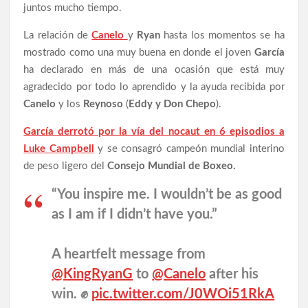
juntos mucho tiempo.
La relación de
Canelo
y
Ryan
hasta los momentos se ha
mostrado como una muy buena en donde el joven
García
ha declarado en más de una ocasión que está muy
agradecido por todo lo aprendido y la ayuda recibida por
Canelo
y los
Reynoso
(
Eddy y Don Chepo
).
García derrotó por la vía del nocaut en 6 episodios a
Luke Campbell
y se consagró campeón mundial interino
de peso ligero del
Consejo Mundial de Boxeo.
“You inspire me. I wouldn’t be as good
as I am if I didn’t have you.”
A heartfelt message from
@KingRyanG
to
@Canelo
after his
win. ✊
pic.twitter.com/J0WOi51RkA