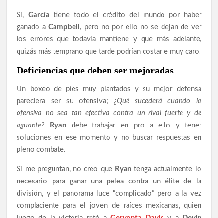
Sí,
García
tiene todo el crédito del mundo por haber
ganado a
Campbell
, pero no por ello no se dejan de ver
los errores que todavía mantiene y que más adelante,
quizás más temprano que tarde podrían costarle muy caro.
Deficiencias que deben ser mejoradas
Un boxeo de píes muy plantados y su mejor defensa
pareciera ser su ofensiva;
¿Qué sucederá cuando la
ofensiva no sea tan efectiva contra un rival fuerte y de
aguante?
Ryan
debe trabajar en pro a ello y tener
soluciones en ese momento y no buscar respuestas en
pleno combate.
Si me preguntan, no creo que
Ryan
tenga actualmente lo
necesario para ganar una pelea contra un élite de la
división, y el panorama luce “complicado” pero a la vez
complaciente para el joven de raíces mexicanas, quien
luego de la victoria retó a
Gervonta Davis
y a
Devin