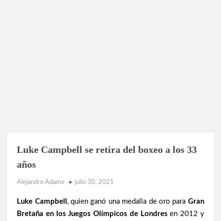
BOXEO
Luke Campbell se retira del boxeo a los 33
BRITÁNICO
años
NOTICIAS
Alejandro Adame
julio 30, 2021
Luke Campbell
, quien ganó una medalla de oro para
Gran
Bretaña en los Juegos Olímpicos de Londres
en 2012 y