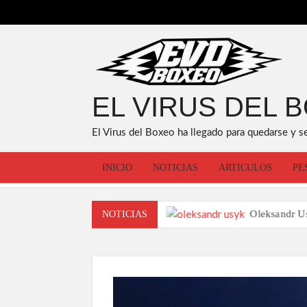
Saltar
al
contenido
EL VIRUS DEL 
El Virus del Boxeo ha llegado para quedarse y s
INICIO
NOTICIAS
ARTICULOS
PE
 en dos a Anderson Silva
Oleksandr Usyk es nomb
NOTICIAS