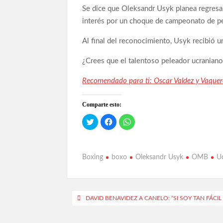
Se dice que Oleksandr Usyk planea regresar
interés por un choque de campeonato de pe
Al final del reconocimiento, Usyk recibió u
¿Crees que el talentoso peleador ucranian
Recomendado para ti: Oscar Valdez y Vaquer
Comparte esto:
H
H
H
a
a
a
z
z
z
c
c
c
l
l
l
i
i
i
c
c
c
Boxing
boxo
Oleksandr Usyk
OMB
U
p
p
p
a
a
a
r
r
r
a
a
a
c
c
c
o
o
o
Navegación
m
m
m
DAVID BENAVIDEZ A CANELO: “SI SOY TAN FÁCI
p
p
p
a
a
a
de
r
r
r
t
t
t