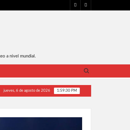
FACEBOOK
YT
eo a nivel mundial.
Buscar:
erence Crawford va contra David Avanesyan, se cae la pelea vs Spen
jueves, 6 de agosto de 2026
1:59:31 PM