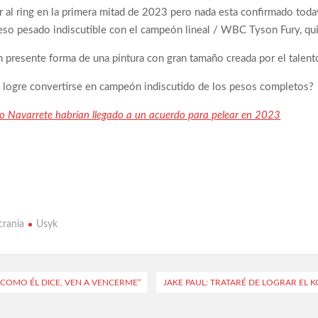
 al ring en la primera mitad de 2023 pero nada esta confirmado todav
so pesado indiscutible con el campeón lineal / WBC Tyson Fury, qu
n presente forma de una pintura con gran tamaño creada por el talentos
o logre convertirse en campeón indiscutido de los pesos completos?
o Navarrete habrían llegado a un acuerdo para pelear en 2023
crania
Usyk
L COMO ÉL DICE, VEN A VENCERME”
JAKE PAUL: TRATARÉ DE LOGRAR EL K