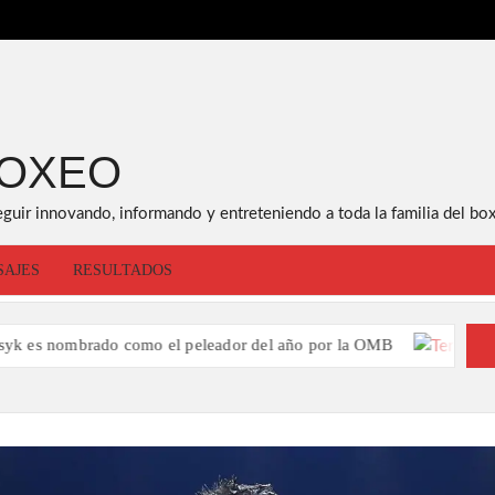
BOXEO
eguir innovando, informando y entreteniendo a toda la familia del box
SAJES
RESULTADOS
rado como el peleador del año por la OMB
T