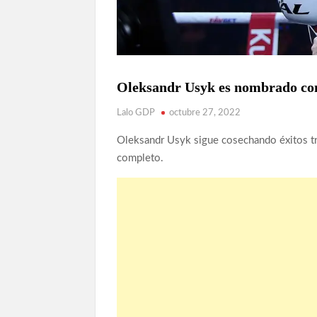
Oleksandr Usyk es nombrado com
ARTICULOS
NOTICIAS
Lalo GDP
octubre 27, 2022
Oleksandr Usyk sigue cosechando éxitos t
completo.