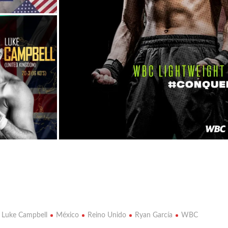
Luke Campbell
México
Reino Unido
Ryan García
WBC