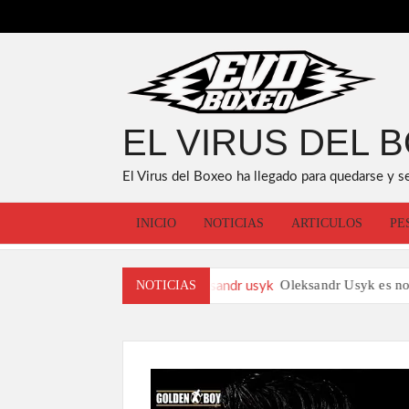
Saltar
al
contenido
EL VIRUS DEL 
El Virus del Boxeo ha llegado para quedarse y s
INICIO
NOTICIAS
ARTICULOS
PE
rson Silva
Oleksandr Usyk es nombrado como el
NOTICIAS