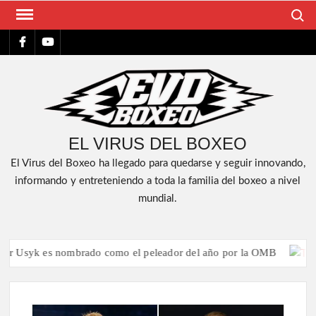
Saltar
Buscar
al
FACEBOOK
YT
contenido
EL VIRUS DEL BOXEO
El Virus del Boxeo ha llegado para quedarse y seguir innovando,
informando y entreteniendo a toda la familia del boxeo a nivel
mundial.
syk es nombrado como el peleador del año por la OMB