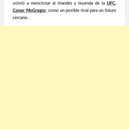
volvió a mencionar al irlandés y leyenda de la
UFC,
Conor McGregor
, como un posible rival para un futuro
cercano.