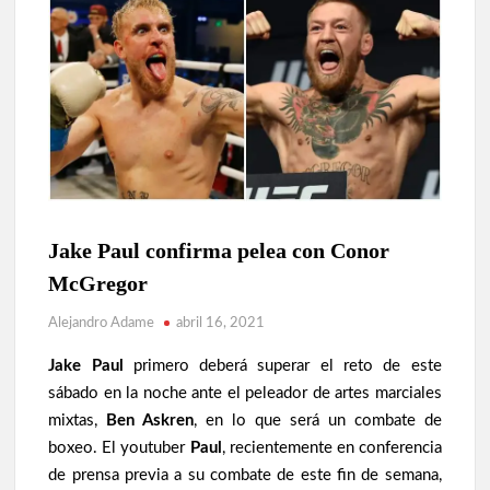
Jake Paul confirma pelea con Conor
MMA
NOTICIAS
McGregor
UFC
Alejandro Adame
abril 16, 2021
Jake Paul
primero deberá superar el reto de este
sábado en la noche ante el peleador de artes marciales
mixtas,
Ben Askren
, en lo que será un combate de
boxeo. El youtuber
Paul
, recientemente en conferencia
de prensa previa a su combate de este fin de semana,