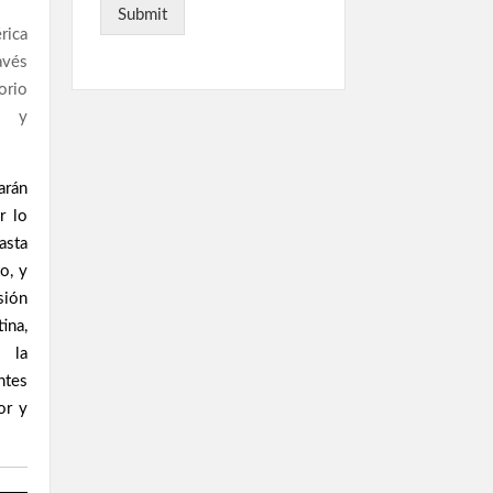
Submit
rica
ravés
torio
y
arán
r lo
asta
o, y
sión
ina,
 la
ntes
or y