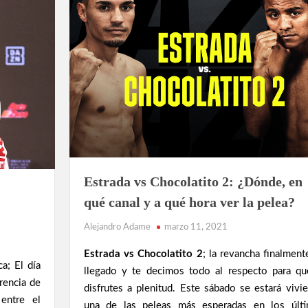
BOXEO
Estrada vs Chocolatito 2: ¿Dónde, en
MEXICANO
qué canal y a qué hora ver la pelea?
NOTICIAS
Alejandro Adame
marzo 11, 2021
Estrada vs Chocolatito 2
; la revancha finalment
a; El día
llegado y te decimos todo al respecto para qu
rencia de
disfrutes a plenitud. Este sábado se estará vivi
 entre el
una de las peleas más esperadas en los últ