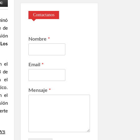
Contactanos
minó
e de
sión
Nombre
*
Los
n el
Email
*
3 de
n el
ico.
Mensaje
*
n el
sión
erte
vs