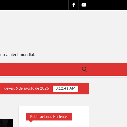
FACEBOOK
YT
eo a nivel mundial.
Buscar:
ence
Errol Spence y sus abogados están en incertidumbre, C
jueves, 6 de agosto de 2026
8:12:42 AM
Publicaciones Recientes