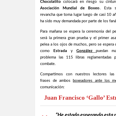
Chocolatito
colocará en riesgo su cintu
Asociación Mundial de Boxeo
. Esta 
revancha que toma lugar luego de casi 10 a
ha sido muy demandada por parte de los faná
Para mañana se espera la ceremonia del p
será la primera gran prueba y el primer asa
pelea a los ojos de muchos, pero se espera 
como
Estrada
y
González
puedan ma
problema las 115 libras reglamentadas p
combate.
Compartimos con nuestros lectores las
frases de ambos
boxeadores ante los m
comunicación:
Juan Francisco ‘Gallo’ Es
“He estado esperando esta 