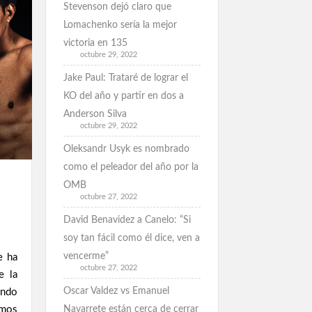
Stevenson dejó claro que
Lomachenko sería la mejor
victoria en 135
octubre 29, 2022
Jake Paul: Trataré de lograr el
KO del año y partir en dos a
Anderson Silva
octubre 29, 2022
Oleksandr Usyk es nombrado
como el peleador del año por la
OMB
octubre 27, 2022
David Benavidez a Canelo: “Si
soy tan fácil como él dice, ven a
vencerme”
e ha
octubre 27, 2022
e la
Oscar Valdez vs Emanuel
endo
Navarrete están cerca de cerrar
imos