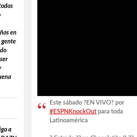
 todos
o
años en
a gente
ndo
 ser
y
uena
Este sábado ?EN VIVO? por
#ESPNKnockOut
para toda
Latinoamérica
iga a