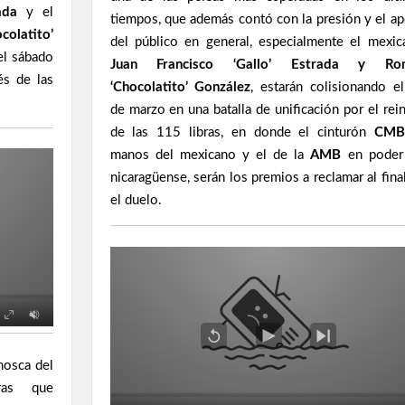
ada
y el
tiempos, que además contó con la presión y el a
olatito’
del público en general, especialmente el mexic
 el sábado
Juan Francisco ‘Gallo’ Estrada y Ro
és de las
‘Chocolatito’ González
, estarán colisionando e
de marzo en una batalla de unificación por el rei
de las 115 libras, en donde el cinturón
CM
manos del mexicano y el de la
AMB
en poder
nicaragüense, serán los premios a reclamar al final
el duelo.
mosca del
ras que