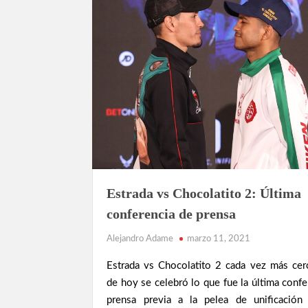
BOXEO
Estrada vs Chocolatito 2: Última
MEXICANO
conferencia de prensa
NOTICIAS
Alejandro Adame
marzo 11, 2021
Estrada vs Chocolatito 2 cada vez más cerc
de hoy se celebró lo que fue la última confe
prensa previa a la pelea de unificación