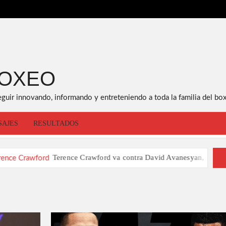
BOXEO
eguir innovando, informando y entreteniendo a toda la familia del box
SAJES
RESULTADOS
Terence Crawford va contra David Avanesyan, se cae la pelea vs Sp