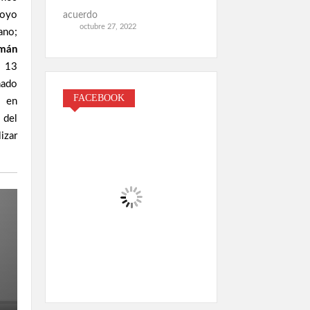
poyo
acuerdo
octubre 27, 2022
ano;
mán
l 13
nado
FACEBOOK
B
en
 del
izar