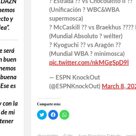
? Estrada ?? vs Chocolatito II ??
s, DAZN
(Unificación ? WBC&WBA
 hemos
supermosca)
cto y
? McCaskill ?? vs Braekhus ???? 
ea”.
(Mundial Absoluto ? wélter)
? Kyoguchi ?? vs Aragón ??
e será
(Mundial WBA ? minimosca)
un buen
pic.twitter.com/nkMGgSpD9l
enemos
 buena
— ESPN KnockOut
 Ese es
(@ESPNKnockOut)
March 8, 20
 con la
Comparte esto:
 de mi
H
H
H
a
a
a
tener
z
z
z
c
c
c
l
l
l
i
i
i
c
c
c