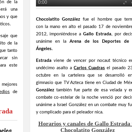
rón de la
será una
ños y que
Chocolatito González
fue el hombre que ter
ticos.
con la mano en alto el pasado 17 de noviembr
2012, imponiéndose a
Gallo Estrada
, por deci
esaje que
unánime en la
Arena de los Deportes de 
lto de la
Ángeles.
que tanto
rcar sin
Estrada
viene de vencer por nocaut técnico e
ara este
undécimo asalto a
Carlos Cuadras
el pasado 2
octubre en la cartelera que se desarrolló e
gimnasio que TV Azteca tiene en Ciudad de Méx
 mejores
González
también fue parte de esa velada y e
edios
de
combate co-estelar de la noche venció por deci
unánime a Israel González en un combate muy fu
trada
y complicado para el peleador nica.
Horarios y canales de Gallo Estrada 
Chocolatito González
pelea