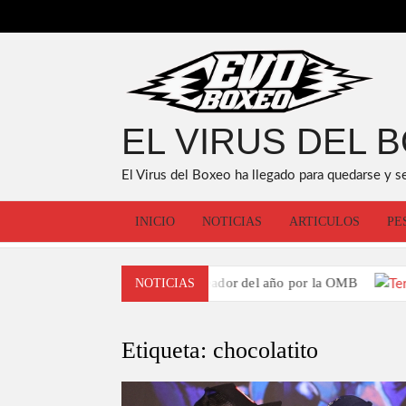
Saltar
al
contenido
EL VIRUS DEL 
El Virus del Boxeo ha llegado para quedarse y s
INICIO
NOTICIAS
ARTICULOS
PE
mbrado como el peleador del año por la OMB
NOTICIAS
Etiqueta:
chocolatito