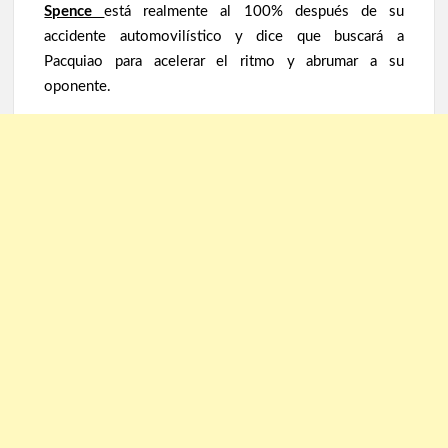
Spence
está realmente al 100% después de su
accidente automovilístico y dice que buscará a
Pacquiao para acelerar el ritmo y abrumar a su
oponente.