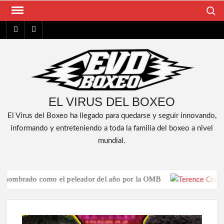
Saltar
Buscar
al
FACEBOOK
YT
contenido
EL VIRUS DEL BOXEO
El Virus del Boxeo ha llegado para quedarse y seguir innovando,
informando y entreteniendo a toda la familia del boxeo a nivel
mundial.
ado como el peleador del año por la OMB
Te