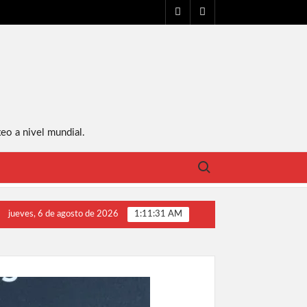
FACEBOOK
YT
eo a nivel mundial.
Buscar:
Crawford va contra David Avanesyan, se cae la pelea vs Spence
jueves, 6 de agosto de 2026
1:11:32 AM