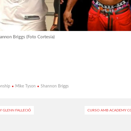
nnon Briggs (Foto Cortesía)
onship
Mike Tyson
Shannon Briggs
 GLENN FALLECIÓ
CURSO AMB ACADEMY CO