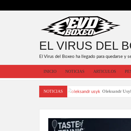
Saltar
al
contenido
EL VIRUS DEL 
El Virus del Boxeo ha llegado para quedarse y s
INICIO
NOTICIAS
ARTICULOS
PE
a Anderson Silva
Oleksandr Usyk es nombrado co
NOTICIAS