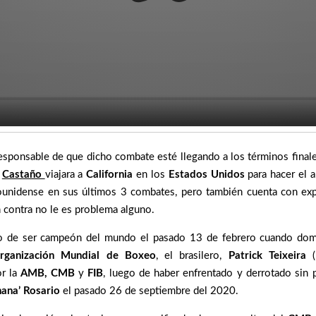
esponsable de que dicho combate esté llegando a los términos finales
e
Castaño
viajara a
California
en los
Estados Unidos
para hacer el 
dounidense en sus últimos 3 combates, pero también cuenta con ex
n contra no le es problema alguno.
o de ser campeón del mundo el pasado 13 de febrero cuando domi
rganización Mundial de Boxeo
, el brasilero,
Patrick Teixeira
r la
AMB, CMB
y
FIB
, luego de haber enfrentado y derrotado sin 
nana’ Rosario
el pasado 26 de septiembre del 2020.