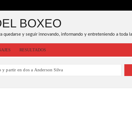
DEL BOXEO
ra quedarse y seguir innovando, informando y entreteniendo a toda la
SAJES
RESULTADOS
o y partir en dos a Anderson Silva
leador del año por la OMB
yan, se cae la pelea vs Spence
certidumbre, Crawford no firma
r tercera vez, aquí los detalles
 que les prestaban más atención
o a pelear con Montiel