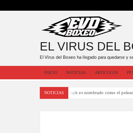
Saltar
al
contenido
EL VIRUS DEL 
El Virus del Boxeo ha llegado para quedarse y s
INICIO
NOTICIAS
ARTICULOS
PE
Oleksandr Usyk es nombrado como el peleador del añ
NOTICIAS