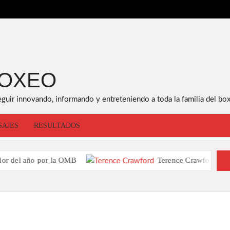
BOXEO
eguir innovando, informando y entreteniendo a toda la familia del box
SAJES
RESULTADOS
o por la OMB
Terence Crawford va contra Dav