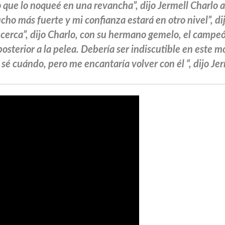
 que lo noqueé en una revancha”, dijo Jermell Charlo 
ho más fuerte y mi confianza estará en otro nivel”, dij
 cerca”, dijo Charlo, con su hermano gemelo, el campe
posterior a la pelea. Debería ser indiscutible en est
sé cuándo, pero me encantaría volver con él “, dijo Jer