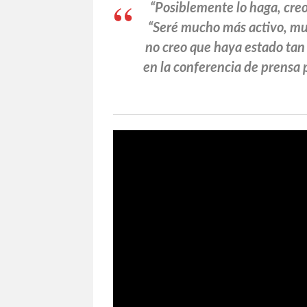
“Posiblemente lo haga, creo
“Seré mucho más activo, muc
no creo que haya estado tan
en la conferencia de prensa 