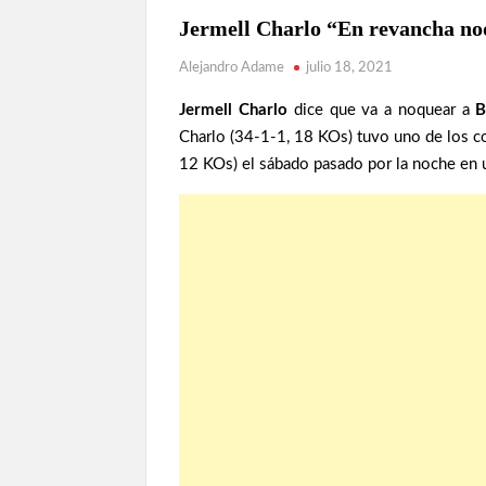
BOXEO
Jermell Charlo “En revancha no
ARGENTINO
Alejandro Adame
julio 18, 2021
NOTICIAS
Jermell Charlo
dice que va a noquear a
B
Charlo (34-1-1, 18 KOs) tuvo uno de los c
12 KOs) el sábado pasado por la noche en u