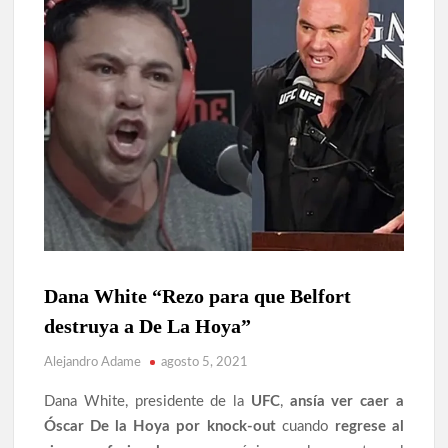
BOXEO
Dana White “Rezo para que Belfort
MEXICANO
destruya a De La Hoya”
LEYENDAS
Alejandro Adame
agosto 5, 2021
MMA
NOTICIAS
Dana White, presidente de la
UFC
,
ansía ver caer a
UFC
Óscar De la Hoya por knock-out
cuando
regrese al