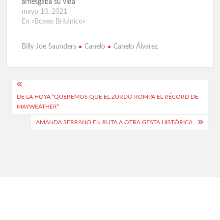
arriesgaba su vida”
u
n
n
n
u
u
mayo 10, 2021
a
n
n
En «Boxeo Británico»
v
a
a
e
v
v
n
e
e
t
n
n
a
t
t
Billy Joe Saunders
Canelo
Canelo Álvarez
n
a
a
a
n
n
n
a
a
u
n
n
e
u
u
v
e
e
Navegación
a
v
v
)
a
a
DE LA HOYA “QUEREMOS QUE EL ZURDO ROMPA EL RÉCORD DE
de
)
)
MAYWEATHER”
entradas
AMANDA SERRANO EN RUTA A OTRA GESTA HISTÓRICA