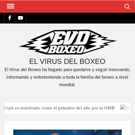
Saltar
Buscar
al
FACEBOOK
YT
contenido
EL VIRUS DEL BOXEO
El Virus del Boxeo ha llegado para quedarse y seguir innovando,
informando y entreteniendo a toda la familia del boxeo a nivel
mundial.
 es nombrado como el peleador del año por la OMB