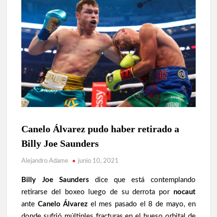
BOXEO
Canelo Álvarez pudo haber retirado a
BRITÁNICO
Billy Joe Saunders
BOXEO
MEXICANO
Alejandro Adame
junio 10, 2021
NOTICIAS
Billy Joe Saunders
dice que está contemplando
retirarse del boxeo luego de su derrota por
nocaut
ante
Canelo Álvarez
el mes pasado el 8 de mayo, en
donde sufrió múltiples fracturas en el hueso orbital de