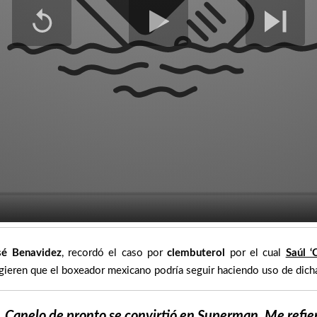
sé Benavidez
, recordó el caso por
clembuterol
por el cual
Saúl ‘
ieren que el boxeador mexicano podría seguir haciendo uso de dicha
 Canelo de pronto se convirtió en Superman. Me refier