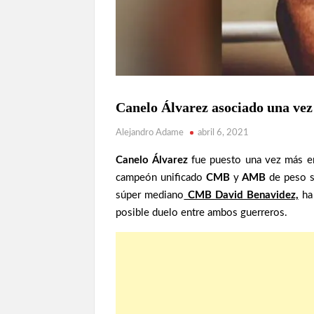
BOXEO
Canelo Álvarez asociado una vez
MEXICANO
Alejandro Adame
abril 6, 2021
NOTICIAS
Canelo Álvarez
fue puesto una vez más en 
campeón unificado
CMB
y
AMB
de peso s
súper mediano
CMB David Benavidez,
ha 
posible duelo entre ambos guerreros.