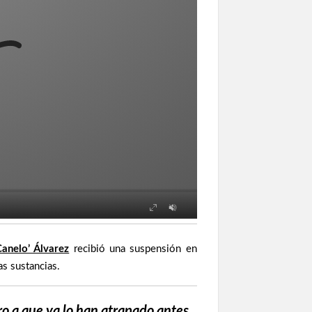
Canelo’ Álvarez
recibió una suspensión en
s sustancias.
o a que ya lo han atrapado antes