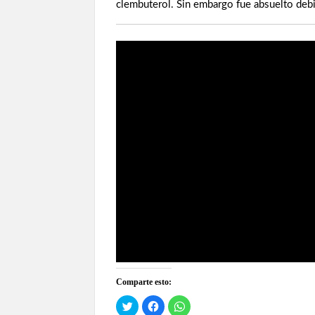
clembuterol. Sin embargo fue absuelto debi
Comparte esto:
H
H
H
a
a
a