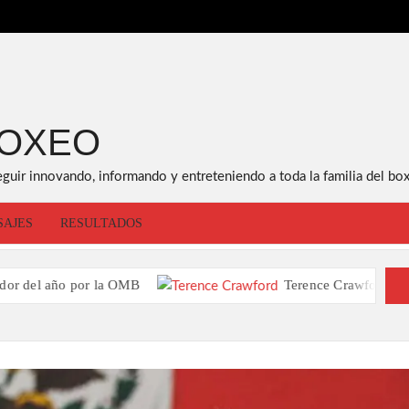
BOXEO
eguir innovando, informando y entreteniendo a toda la familia del box
SAJES
RESULTADOS
r la OMB
Terence Crawford va contra David A