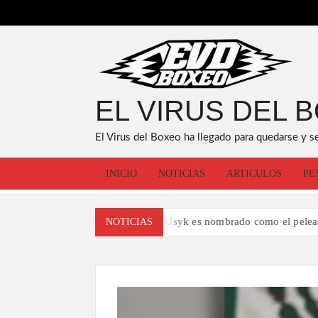
Saltar
al
contenido
EL VIRUS DEL 
El Virus del Boxeo ha llegado para quedarse y s
INICIO
NOTICIAS
ARTICULOS
PE
Oleksandr Usyk es nombrado como el peleador del año po
NOTICIAS