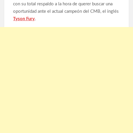
con su total respaldo a la hora de querer buscar una
oportunidad ante el actual campeón del CMB, el inglés
Tyson Fury
.