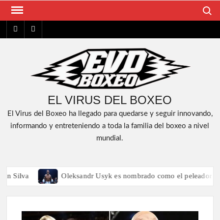
Saltar
Buscar
al
FACEBOOK
YT
contenido
EL VIRUS DEL BOXEO
El Virus del Boxeo ha llegado para quedarse y seguir innovando,
informando y entreteniendo a toda la familia del boxeo a nivel
mundial.
ilva
Oleksandr Usyk es nombrado como el peleador del añ