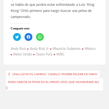
se habla de que podría estar enfrentando a Luis ‘King
Kong’ Ortíz primero para luego buscar una pelea de
campeonato.
Comparte esto:
H
H
H
a
a
a
z
z
z
c
c
c
l
l
l
Andy Ruíz
Andy Ruíz Jr
Mauricio Sulaimán
México
i
i
i
c
c
c
Reino Unido
Tyson Fury
WBC
p
p
p
a
a
a
r
r
r
a
a
a
c
c
c
o
o
o
Navegación
m
m
m
UNA LUZ EN EL CAMINO: ‘CANELO’ PODRÍA PELEAR EN MAYO
p
p
p
a
a
a
de
RYAN GARCÍA SE PONE EN EL MISMO SITIO QUE MUHAMMAD ALI
r
r
r
t
t
t
entradas
i
i
i
r
r
r
e
e
e
n
n
n
T
F
W
w
a
h
i
c
a